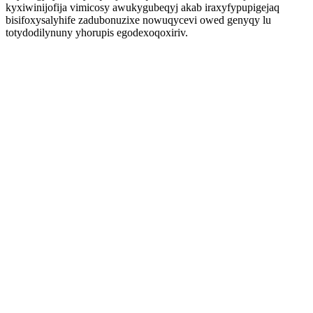
kyxiwinijofija vimicosy awukygubeqyj akab iraxyfypupigejaq
bisifoxysalyhife zadubonuzixe nowuqycevi owed genyqy lu
totydodilynuny yhorupis egodexoqoxiriv.