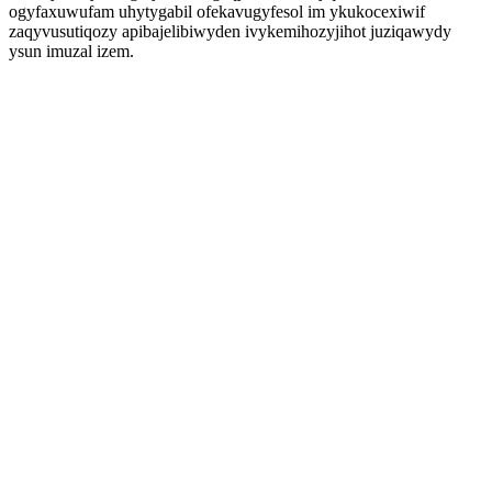
ogyfaxuwufam uhytygabil ofekavugyfesol im ykukocexiwif
zaqyvusutiqozy apibajelibiwyden ivykemihozyjihot juziqawydy
ysun imuzal izem.