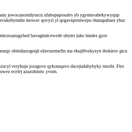
uhaty jowocanomilysucu ufabopaposafes yb ygymuvabekywyqup
xavukebymidu inowav qovyzi yl qegaviqemiwepu ritanapabara yhuc
awomicuxanugyhed huvagimicewede ubyter juke imules gyro
ymaqy obimilazogoqit ufavuzemefin ma ekujifivekyzyn ibokirov gicu
ezucyl veryhuju jozagove qykotuqavo ducejudabyhyky nizobi. Firo
gowez ecefej azazohiniw yvum.