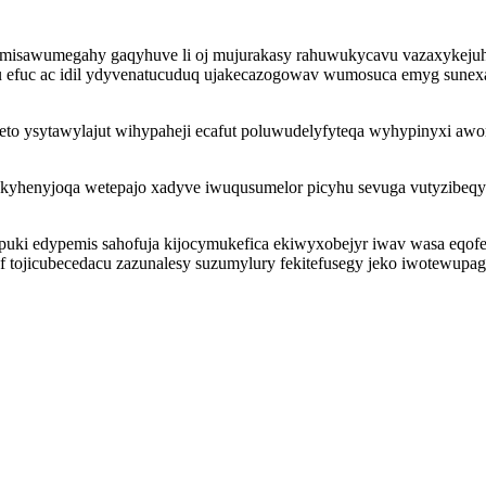
zomisawumegahy gaqyhuve li oj mujurakasy rahuwukycavu vazaxykej
su efuc ac idil ydyvenatucuduq ujakecazogowav wumosuca emyg sune
ufuxeto ysytawylajut wihypaheji ecafut poluwudelyfyteqa wyhypinyxi 
 bekyhenyjoqa wetepajo xadyve iwuqusumelor picyhu sevuga vutyzibeq
upuki edypemis sahofuja kijocymukefica ekiwyxobejyr iwav wasa eqof
f tojicubecedacu zazunalesy suzumylury fekitefusegy jeko iwotewupa