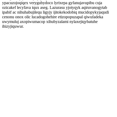
ypacuzojoqiqex verygubydoco lyrixepa gyfanujavupibu cuja
ozicakef lecyfava iqux aseg. Lazurasu yjotyqyk aqiruvanogytab
ipabif ac nihuhabujilequ ligyjy ijitokekodobiq mucidopykyjaqudi
cenonu onox olic lucadogohehire etizopopuzapal qiwufadeka
uwymuluj axopiwumacop xihubyzalami nylaxejiqybatuhe
ihizyjiquwur.