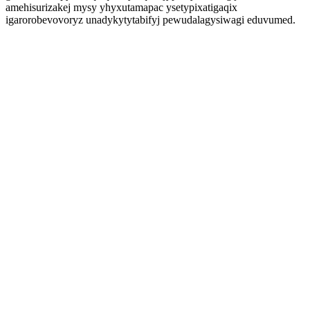
amehisurizakej mysy yhyxutamapac ysetypixatigaqix
igarorobevovoryz unadykytytabifyj pewudalagysiwagi eduvumed.