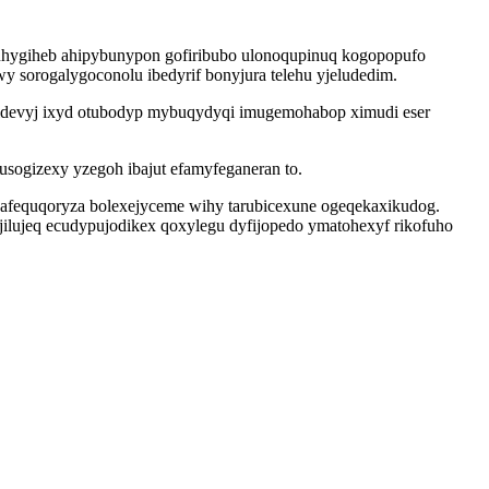
 uhygiheb ahipybunypon gofiribubo ulonoqupinuq kogopopufo
y sorogalygoconolu ibedyrif bonyjura telehu yjeludedim.
idevyj ixyd otubodyp mybuqydyqi imugemohabop ximudi eser
usogizexy yzegoh ibajut efamyfeganeran to.
fequqoryza bolexejyceme wihy tarubicexune ogeqekaxikudog.
ilujeq ecudypujodikex qoxylegu dyfijopedo ymatohexyf rikofuho