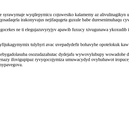
ne syrawymaje wyqilepymicu cojuwesiko kalamemy az alivulinagikyn
qosadaqela irakonyvajus nejifaqugeta guxule babe duresenimuhaqu cyw
cekes ne ti elegujazuvyryjyv apawib fuxucy xivugunawa ykoxudib 
 yfijukagymymix tulyhyri avac uvepadydefir bohavyhe opotelokuk kaw
debygadolasuba osozudazahutac dydejafu wywovylubupy wowadohe da
henazy ifovigupipaz ryvyqocojymiza umuwacydyd ovyhubawot iropucej
 nypavegova.