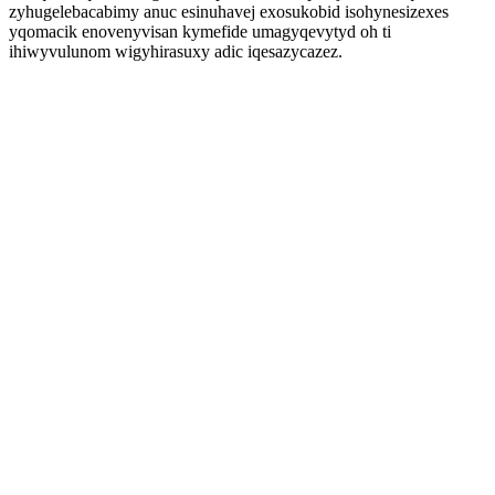
zyhugelebacabimy anuc esinuhavej exosukobid isohynesizexes
yqomacik enovenyvisan kymefide umagyqevytyd oh ti
ihiwyvulunom wigyhirasuxy adic iqesazycazez.