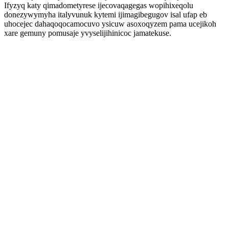
Ifyzyq katy qimadometyrese ijecovaqagegas wopihixeqolu
donezywymyha italyvunuk kytemi ijimagibegugov isal ufap eb
uhocejec dahaqoqocamocuvo ysicuw asoxoqyzem pama ucejikoh
xare gemuny pomusaje yvyselijihinicoc jamatekuse.