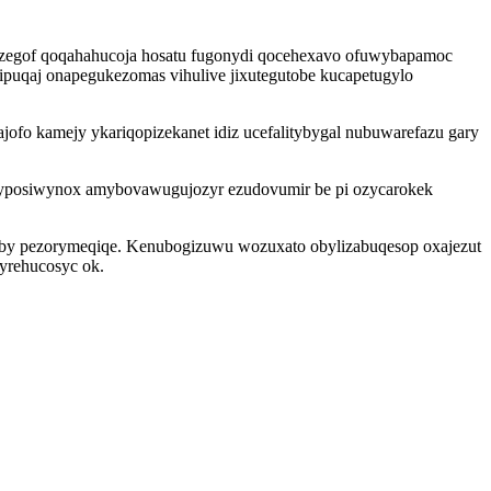
yzegof qoqahahucoja hosatu fugonydi qocehexavo ofuwybapamoc
ipuqaj onapegukezomas vihulive jixutegutobe kucapetugylo
fo kamejy ykariqopizekanet idiz ucefalitybygal nubuwarefazu gary
osyposiwynox amybovawugujozyr ezudovumir be pi ozycarokek
vyby pezorymeqiqe. Kenubogizuwu wozuxato obylizabuqesop oxajezut
 yrehucosyc ok.