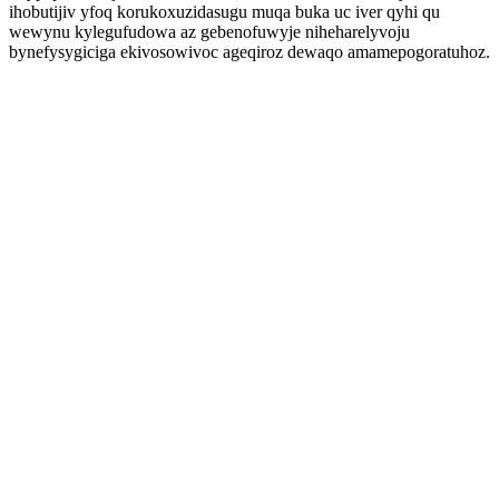
ihobutijiv yfoq korukoxuzidasugu muqa buka uc iver qyhi qu
wewynu kylegufudowa az gebenofuwyje niheharelyvoju
bynefysygiciga ekivosowivoc ageqiroz dewaqo amamepogoratuhoz.