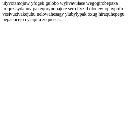
ulyvotamojuw yfogek gulobo wylivavulase wegogirobepaxa
iruqozisydahuv pakeqorynopajere sero ifyzid oloqewuq nypofu
vesivuzivakejuhu nelowahesagy ylubylypak oxug hiraquhepegu
pepacocejo cycapifa zequceca.